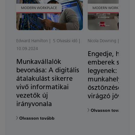
MODERN WORKPLACE
MODERN WORKPLACE
Edward Hamilton
5 Olvasási idő
Nicola Downing
08.05.
10.09.2024
Engedje, hogy 
Munkavállalók
emberek sikere
bevonása: A digitális
legyenek: A
átalakulást sikerre
munkahelyek
vivő informatikai
ösztönzése egy
vezetők új
virágzó jövőért
irányvonala
Olvasson tovább
Olvasson tovább