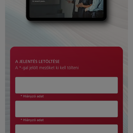
A JELENTÉS LETÖLTÉSE
A *-gal jelölt mezőket ki kell tölteni
* Hiányzó adat
* Hiányzó adat