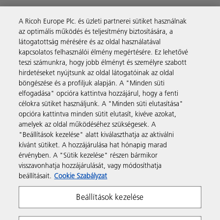
A Ricoh Europe Plc. és üzleti partnerei sütiket használnak
Business Solutions
az optimális működés és teljesítmény biztosítására, a
látogatottság mérésére és az oldal használatával
kapcsolatos felhasználói élmény megértésére. Ez lehetővé
Termékek és szolgáltatások
teszi számunkra, hogy jobb élményt és személyre szabott
hirdetéseket nyújtsunk az oldal látogatóinak az oldal
böngészése és a profiljuk alapján. A "Minden süti
Támogatás és kapcsolat
elfogadása" opcióra kattintva hozzájárul, hogy a fenti
célokra sütiket használjunk. A "Minden süti elutasítása"
opcióra kattintva minden sütit elutasít, kivéve azokat,
Tudásbázis
amelyek az oldal működéséhez szükségesek. A
"Beállítások kezelése" alatt kiválaszthatja az aktiválni
kívánt sütiket. A hozzájárulása hat hónapig marad
Kövessen bennünket
érvényben. A "Sütik kezelése" részen bármikor
visszavonhatja hozzájárulását, vagy módosíthatja
beállításait.
Cookie Szabályzat
Beállítások kezelése