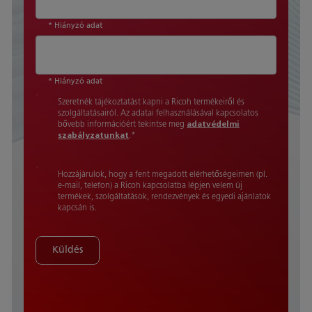
* Hiányzó adat
* Hiányzó adat
Szeretnék tájékoztatást kapni a Ricoh termékeiről és
szolgáltatásairól. Az adatai felhasználásával kapcsolatos
bővebb információért tekintse meg
adatvédelmi
szabályzatunkat
.
*
Hozzájárulok, hogy a fent megadott elérhetőségeimen (pl.
e-mail, telefon) a Ricoh kapcsolatba lépjen velem új
termékek, szolgáltatások, rendezvények és egyedi ajánlatok
kapcsán is.
Küldés