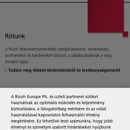
Rólunk
A Ricoh dokumentumkezelési szolgáltatásokat, tanácsadást,
szoftvereket és hardvereket biztosít a vállalkozásoknak a világ
minden táján.
Tudjon meg többet történetünkről és tevékenységeinkről
Business Solutions
A Ricoh Europe Plc. és üzleti partnerei sütiket
használnak az optimális működés és teljesítmény
biztosítására, a látogatottság mérésére és az oldal
Termékek és szolgáltatások
használatával kapcsolatos felhasználói élmény
megértésére. Ez lehetővé teszi számunkra, hogy jobb
élményt és személyre szabott hirdetéseket nyújtsunk