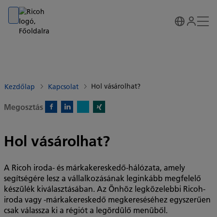
Go to banner
Go to content
Go to footer
Hol vásárolhat?
Kezdőlap
Kapcsolat
Megosztás
X)
Facebook)
Linkedin)
Xing)
Hol vásárolhat?
A Ricoh iroda- és márkakereskedő-hálózata, amely
segítségére lesz a vállalkozásának leginkább megfelelő
készülék kiválasztásában. Az Önhöz legközelebbi Ricoh-
iroda vagy -márkakereskedő megkereséséhez egyszerűen
csak válassza ki a régiót a legördülő menüből.