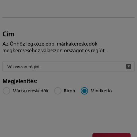
Cím
Az Önhöz legközelebbi márkakereskedők
megkereséséhez válasszon országot és régiót.
Filter
by
region
Megjelenítés:
Márkakereskedők
Ricoh
Mindkettő