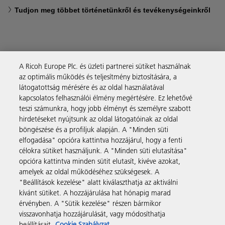
Tudjon meg többet történetünkről és tevékenységeinkről
A Ricoh Europe Plc. és üzleti partnerei sütiket használnak
Business Solutions
az optimális működés és teljesítmény biztosítására, a
látogatottság mérésére és az oldal használatával
kapcsolatos felhasználói élmény megértésére. Ez lehetővé
Termékek és szolgáltatások
teszi számunkra, hogy jobb élményt és személyre szabott
hirdetéseket nyújtsunk az oldal látogatóinak az oldal
böngészése és a profiljuk alapján. A "Minden süti
Támogatás és kapcsolat
elfogadása" opcióra kattintva hozzájárul, hogy a fenti
célokra sütiket használjunk. A "Minden süti elutasítása"
opcióra kattintva minden sütit elutasít, kivéve azokat,
Tudásbázis
amelyek az oldal működéséhez szükségesek. A
"Beállítások kezelése" alatt kiválaszthatja az aktiválni
kívánt sütiket. A hozzájárulása hat hónapig marad
Kövessen bennünket
érvényben. A "Sütik kezelése" részen bármikor
visszavonhatja hozzájárulását, vagy módosíthatja
beállításait.
Cookie Szabályzat