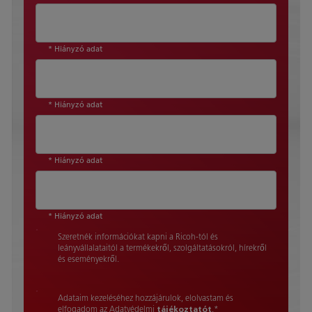
* Hiányzó adat
* Hiányzó adat
* Hiányzó adat
* Hiányzó adat
Szeretnék információkat kapni a Ricoh-tól és
leányvállalataitól a termékekről, szolgáltatásokról, hírekről
és eseményekről.
Adataim kezeléséhez hozzájárulok, elolvastam és
elfogadom az Adatvédelmi
tájékoztatót
.
*