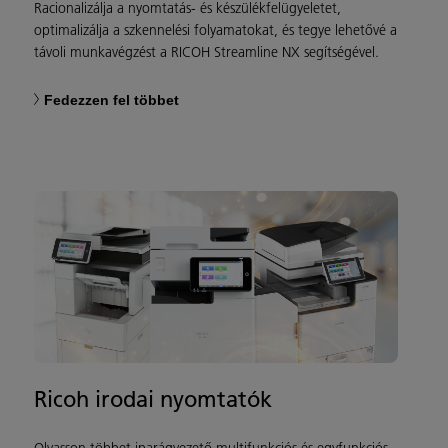
Racionalizálja a nyomtatás- és készülékfelügyeletet,
optimalizálja a szkennelési folyamatokat, és tegye lehetővé a
távoli munkavégzést a RICOH Streamline NX segítségével.
Fedezzen fel többet
Ricoh irodai nyomtatók
Olvasson többet iparágvezető multifunkciós és egyfunkciós