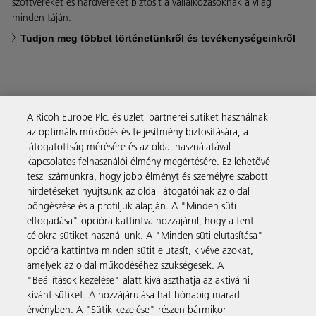
szoftvereket és hardvereket biztosít a vállalkozásoknak a világ
minden táján.
Tudjon meg többet történetünkről és tevékenységeinkről
A Ricoh Europe Plc. és üzleti partnerei sütiket használnak
Business Solutions
az optimális működés és teljesítmény biztosítására, a
látogatottság mérésére és az oldal használatával
kapcsolatos felhasználói élmény megértésére. Ez lehetővé
Termékek és szolgáltatások
teszi számunkra, hogy jobb élményt és személyre szabott
hirdetéseket nyújtsunk az oldal látogatóinak az oldal
böngészése és a profiljuk alapján. A "Minden süti
Támogatás és kapcsolat
elfogadása" opcióra kattintva hozzájárul, hogy a fenti
célokra sütiket használjunk. A "Minden süti elutasítása"
opcióra kattintva minden sütit elutasít, kivéve azokat,
Tudásbázis
amelyek az oldal működéséhez szükségesek. A
"Beállítások kezelése" alatt kiválaszthatja az aktiválni
kívánt sütiket. A hozzájárulása hat hónapig marad
Kövessen bennünket
érvényben. A "Sütik kezelése" részen bármikor