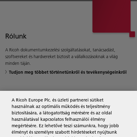
Rólunk
A Ricoh dokumentumkezelési szolgáltatásokat, tanácsadást,
szoftvereket és hardvereket biztosít a vállalkozásoknak a világ
minden táján.
Tudjon meg többet történetünkről és tevékenységeinkről
Business Solutions
A Ricoh Europe Plc. és üzleti partnerei sütiket
használnak az optimális működés és teljesítmény
biztosítására, a látogatottság mérésére és az oldal
Termékek és szolgáltatások
használatával kapcsolatos felhasználói élmény
megértésére. Ez lehetővé teszi számunkra, hogy jobb
élményt és személyre szabott hirdetéseket nyújtsunk