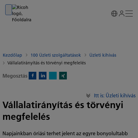
Go to banner
Go to content
Go to footer
Kezdőlap
100 Üzleti szolgáltatások
Üzleti kihívás
Vállalatirányítás és törvényi megfelelés
Megosztás
X)
Facebook)
Linkedin)
Xing)
Itt is: Üzleti kihívás
Vállalatirányítás és törvényi
megfelelés
Napjainkban óriási terhet jelent az egyre bonyolultabb