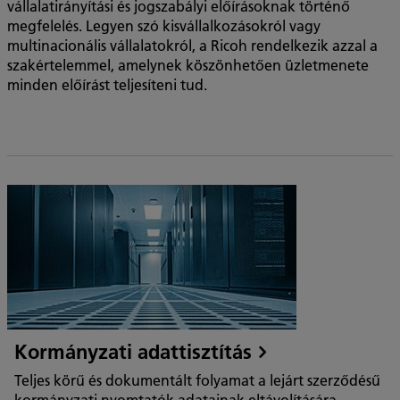
vállalatirányítási és jogszabályi előírásoknak történő
megfelelés. Legyen szó kisvállalkozásokról vagy
multinacionális vállalatokról, a Ricoh rendelkezik azzal a
szakértelemmel, amelynek köszönhetően üzletmenete
minden előírást teljesíteni tud.
Kormányzati adattisztítás
Teljes körű és dokumentált folyamat a lejárt szerződésű
kormányzati nyomtatók adatainak eltávolítására.